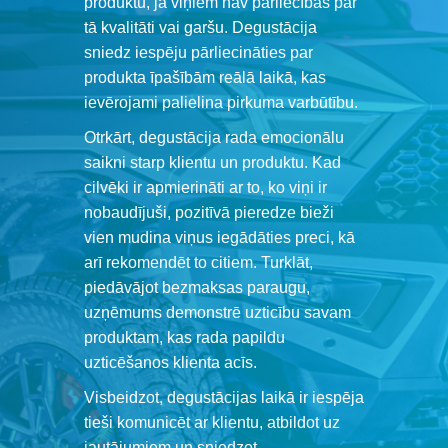
produktu, ja viņiem nav pārliecības par
tā kvalitāti vai garšu. Degustācija
sniedz iespēju pārliecināties par
produkta īpašībām reālā laikā, kas
ievērojami palielina pirkuma varbūtību.
Otrkārt, degustācija rada emocionālu
saikni starp klientu un produktu. Kad
cilvēki ir apmierināti ar to, ko viņi ir
nobaudījuši, pozitīvā pieredze bieži
vien mudina viņus iegādāties preci, kā
arī rekomendēt to citiem. Turklāt,
piedāvājot bezmaksas paraugu,
uzņēmums demonstrē uzticību savam
produktam, kas rada papildu
uzticēšanos klienta acīs.
Visbeidzot, degustācijas laikā ir iespēja
tieši komunicēt ar klientu, atbildot uz
jautājumiem un sniedzot