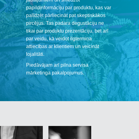
papildinformāciju par produktu, kas var
palīdzēt pārliecināt pat skeptiskākos
pircējus. Tas padara degustāciju ne
tikai par produktu prezentāciju, bet arī
par veidu, kā veidot ilgtermiņa
attiecības ar klientiem un veicināt
lojalitāti.
Piedāvājam arī pilna servisa
mārketinga pakalpojumus.