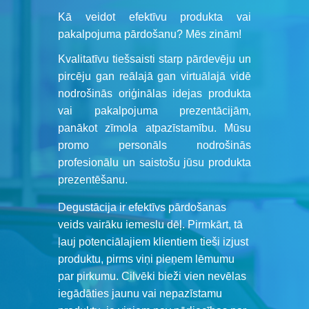
Kā veidot efektīvu produkta vai
pakalpojuma pārdošanu? Mēs zinām!
Kvalitatīvu tiešsaisti starp pārdevēju un
pircēju gan reālajā gan virtuālajā vidē
nodrošinās oriģinālas idejas produkta
vai pakalpojuma prezentācijām,
panākot zīmola atpazīstamību. Mūsu
promo personāls nodrošinās
profesionālu un saistošu jūsu produkta
prezentēšanu.
Degustācija ir efektīvs pārdošanas
veids vairāku iemeslu dēļ. Pirmkārt, tā
ļauj potenciālajiem klientiem tieši izjust
produktu, pirms viņi pieņem lēmumu
par pirkumu. Cilvēki bieži vien nevēlas
iegādāties jaunu vai nepazīstamu