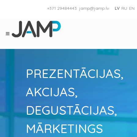
+371 29484443
jamp@jamp.lv
LV
RU
EN
PREZENTĀCIJAS,
AKCIJAS,
DEGUSTĀCIJAS,
MĀRKETINGS