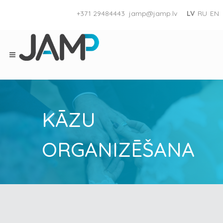
+371 29484443
jamp@jamp.lv
LV
RU
EN
KĀZU
ORGANIZĒŠANA